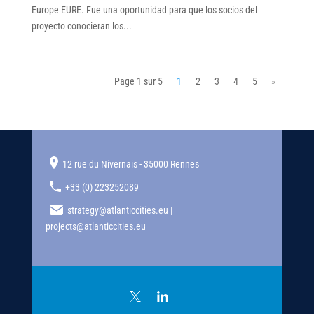
Europe EURE. Fue una oportunidad para que los socios del
proyecto conocieran los...
Page 1 sur 5
1
2
3
4
5
»
12 rue du Nivernais - 35000 Rennes
+33 (0) 223252089
strategy@atlanticcities.eu |
projects@atlanticcities.eu