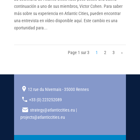
continuación a uno de sus miembros, Victor Cohen. Para saber
más sobre su experiencia en Atlantic Cities, pueden encontrar
una entrevista en vídeo disponible aquí. Este cambio es una
oportunidad para...
Page 1 sur 3
1
2
3
»
12 rue du Nivernais - 35000 Rennes
+33 (0) 223252089
strategy@atlanticcities.eu |
projects@atlanticcities.eu