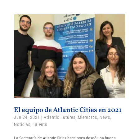
El equipo de Atlantic Cities en 2021
Jun 24, 2021
|
Atlantic Futures
,
Miembros
,
News
,
Noticias
,
Talento
La Secretaría de Atlantic Cities hace poco deseó una buena