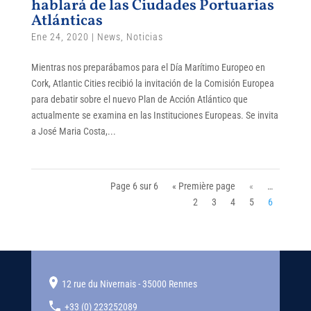
hablará de las Ciudades Portuarias
Atlánticas
Ene 24, 2020
|
News
,
Noticias
Mientras nos preparábamos para el Día Marítimo Europeo en
Cork, Atlantic Cities recibió la invitación de la Comisión Europea
para debatir sobre el nuevo Plan de Acción Atlántico que
actualmente se examina en las Instituciones Europeas. Se invita
a José Maria Costa,...
Page 6 sur 6
« Première page
«
…
2
3
4
5
6
12 rue du Nivernais - 35000 Rennes
+33 (0) 223252089