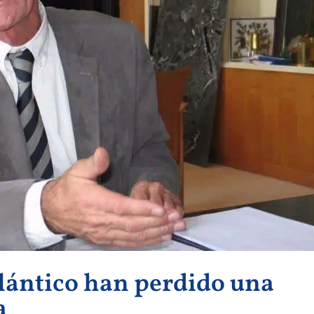
tlántico han perdido una
a