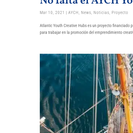
No falta el AYCH Y
Mar 10, 2021
|
AYCH
,
News
,
Noticias
,
Proyecto
Atlantic Youth Creative Hubs es un proyecto financiado p
para trabajar en la promoción del emprendimiento creativo