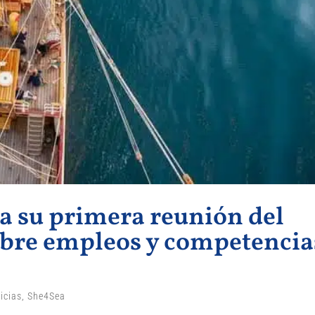
za su primera reunión del
obre empleos y competencia
icias
,
She4Sea