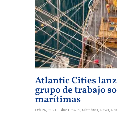
Atlantic Cities lan
grupo de trabajo s
marítimas
Feb 25, 2021
|
Blue Growth
,
Miembros
,
News
,
Not