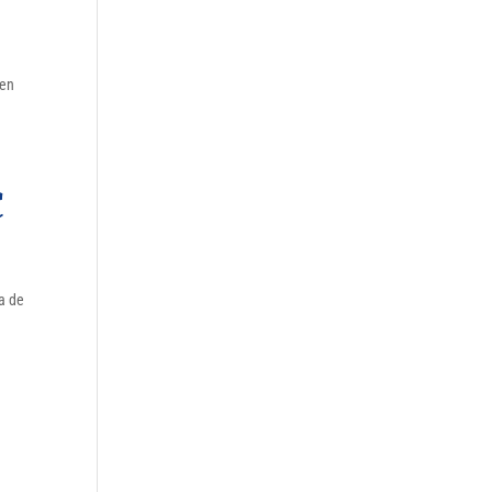
 en
C
ia de