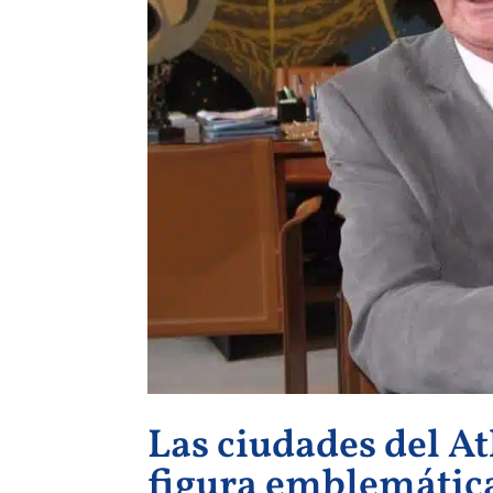
Las ciudades del A
figura emblemátic