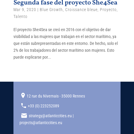
Segunda fase del proyecto She4Sea
Mar 9, 2020
|
Blue Growth
,
Croissance bleue
,
Proyecto
,
Talento
El proyecto She4Sea se creó en 2016 con el objetivo de dar
visibilidad a las mujeres que trabajan en el sector marítimo, ya
que están subrepresentadas en este entorno. De hecho, solo el
2% de los trabajadores del sector marítimo son mujeres. Esto
puede explicarse por...
12 rue du Nivernais - 35000 Rennes
+33 (0) 223252089
strategy@atlanticcities.eu |
projects@atlanticcities.eu