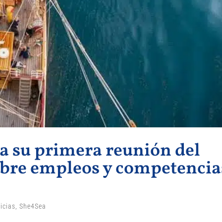
za su primera reunión del
obre empleos y competencia
icias
,
She4Sea