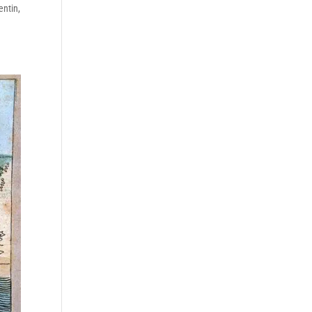
entin,