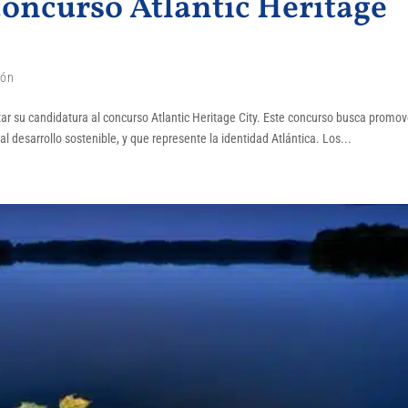
oncurso Atlantic Heritage
ión
r su candidatura al concurso Atlantic Heritage City. Este concurso busca promov
al desarrollo sostenible, y que represente la identidad Atlántica. Los...