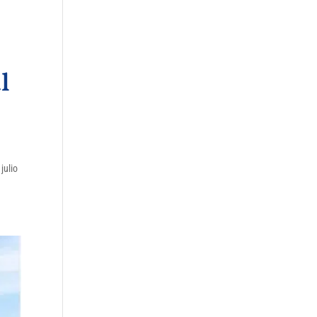
l
julio