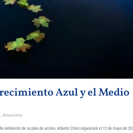
Crecimiento Azul y el Medio
s
,
Reuniones
io Ambiente de su plan de acción, Atlantic Cities organizará el 12 de mayo de 20