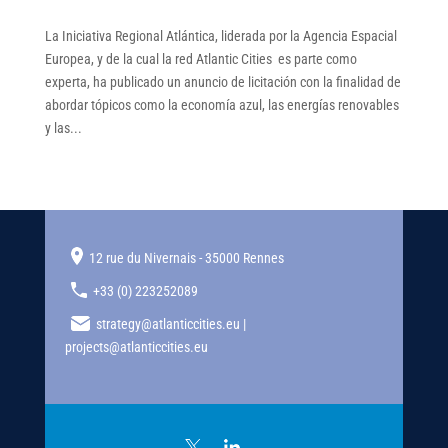
La Iniciativa Regional Atlántica, liderada por la Agencia Espacial
Europea, y de la cual la red Atlantic Cities es parte como
experta, ha publicado un anuncio de licitación con la finalidad de
abordar tópicos como la economía azul, las energías renovables
y las...
12 rue du Nivernais - 35000 Rennes
+33 (0) 223252089
strategy@atlanticcities.eu |
projects@atlanticcities.eu