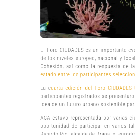
El Foro CIUDADES es un importante eve
de los niveles europeo, nacional y loca
Cohesión, así como la respuesta de 
estado entre los participantes seleccio
La c
uarta edición del Foro CIUDADES t
participantes registrados se presentaro
idea de un futuro urbano sostenible pa
ACA estuvo representada por varias ci
oportunidad de participar en varios t
Ricardo Rio, alcalde de Braga, el eu