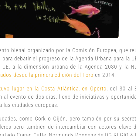
nto bienal organizado por la Comisión Europea, que reún
l para debatir el progreso de la Agenda Urbana para la U
la UE. a la dimensión urbana de la Agenda 2030 y la 
nados desde la primera edición del Foro
en 2014.
uvo lugar en la Costa Atlántica, en Oporto
, del 30 al
n al evento de dos días, lleno de iniciativas y oportunida
ra las ciudades europeas.
udades, como Cork o Gijón, pero también por su secreta
alleres pero también de intercambiar con actores clav
rodiputado Ciaran Cuffe, Normunds Poppens de DG REGIO