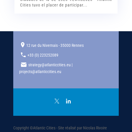
Cities tuvo el placer de participar...
12 rue du Nivernais - 35000 Rennes
+33 (0) 223252089
strategy@atlanticcities.eu |
projects@atlanticcities.eu
Copyright ©Atlantic Cities - Site réalisé par Nicolas Rivoire