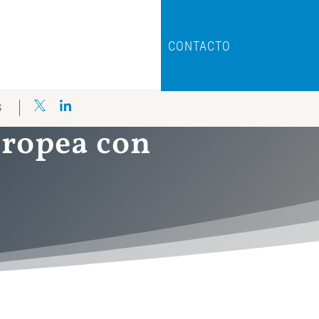
CONTACTO
S
uropea con