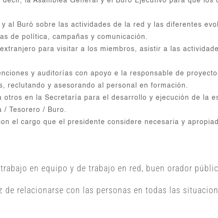
s decir, la Asamblea General y el Buró Ejecutivo para que los
y al Buró sobre las actividades de la red y las diferentes e
ivas de política, campañas y comunicación.
l extranjero para visitar a los miembros, asistir a las activid
ciones y auditorías con apoyo e la responsable de proyectos
es, reclutando y asesorando al personal en formación.
otros en la Secretaría para el desarrollo y ejecución de la e
a / Tesorero / Buro.
con el cargo que el presidente considere necesaria y apropia
trabajo en equipo y de trabajo en red, buen orador públic
az de relacionarse con las personas en todas las situacio