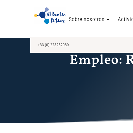
Sobre nosotros
Activi
+33 (0) 223252089
Empleo: R