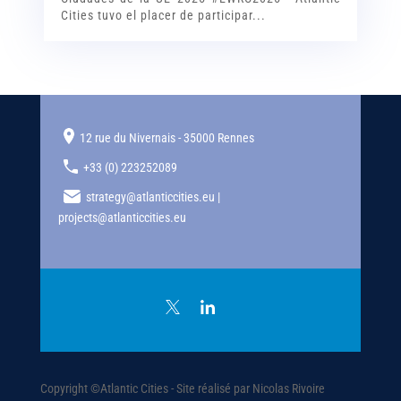
Cities tuvo el placer de participar...
12 rue du Nivernais - 35000 Rennes
+33 (0) 223252089
strategy@atlanticcities.eu |
projects@atlanticcities.eu
Copyright ©Atlantic Cities - Site réalisé par Nicolas Rivoire