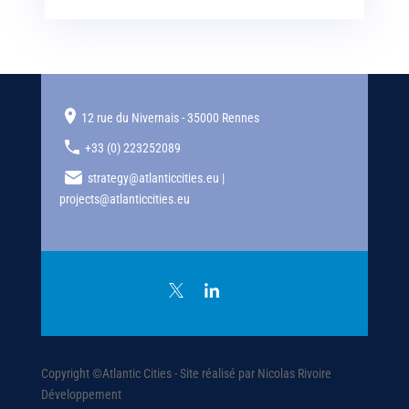
12 rue du Nivernais - 35000 Rennes
+33 (0) 223252089
strategy@atlanticcities.eu |
projects@atlanticcities.eu
Copyright ©Atlantic Cities - Site réalisé par Nicolas Rivoire
Développement