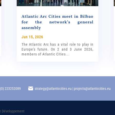
Atlantic Arc Cities meet in Bilbao
for the network’s general
assembly
Jun 15, 2026
The Atlantic Arc has a vital role to play in
Europe's future. On 2 and 3 June 2026,
members of Atlantic Cities...
 (0) 223252089
strategy@atlanticcities.eu | projects@atlanticcities.eu
oire Développement