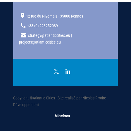
12 rue du Nivernais - 35000 Rennes
+33 (0) 223252089
strategy@atlanticcities.eu |
projects@atlanticcities.eu
Copyright ©Atlantic Cities - Site réalisé par Nicolas Rivoire
Développement
Miembros