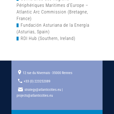
Périphériques Maritimes d’Europe –
Atlantic Arc Commission (Bretagne,
France)
Fundación Asturiana de la Energía
(Asturias, Spain)
RDI Hub (Southern, Ireland)
12 rue du Nivernais - 35000 Rennes
+33 (0) 223252089
strategy@atlanticcities.eu |
projects@atlanticcities.eu