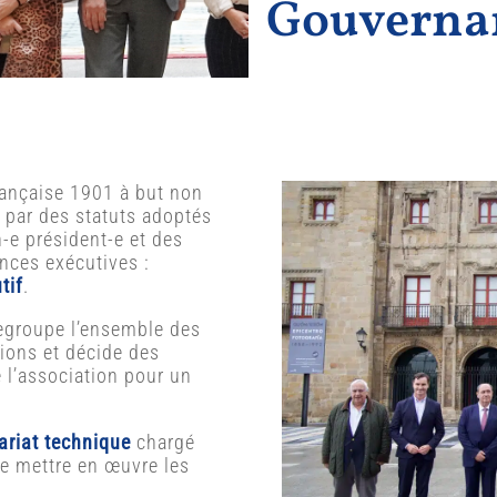
Gouvernan
française 1901 à but non
i par des statuts adoptés
n-e président-e et des
ances exécutives :
tif
.
regroupe l’ensemble des
ions et décide des
e l’association pour un
ariat technique
chargé
de mettre en œuvre les