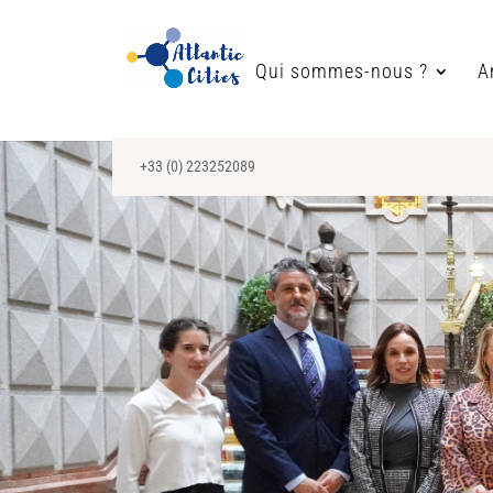
Qui sommes-nous ?
A
+33 (0) 223252089