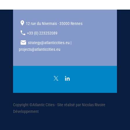
12 rue du Nivernais - 35000 Rennes
+33 (0) 223252089
strategy@atlanticcities.eu |
projects@atlanticcities.eu
Copyright ©Atlantic Cities - Site réalisé par Nicolas Rivoire
Développement