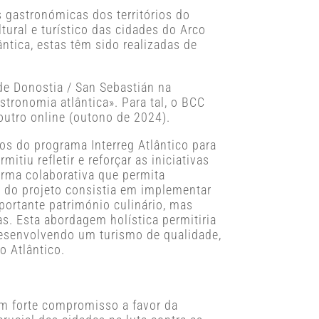
s gastronómicas dos territórios do
ural e turístico das cidades do Arco
ântica, estas têm sido realizadas de
.
de Donostia / San Sebastián na
tronomia atlântica». Para tal, o BCC
utro online (outono de 2024).
tos do programa Interreg Atlântico para
itiu refletir e reforçar as iniciativas
orma colaborativa que permita
vo do projeto consistia em implementar
portante património culinário, mas
s. Esta abordagem holística permitiria
 desenvolvendo um turismo de qualidade,
o Atlântico.
um forte compromisso a favor da