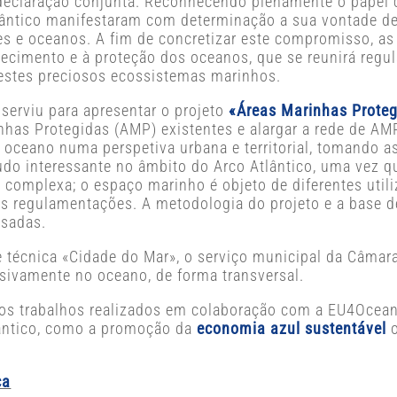
eclaração conjunta. Reconhecendo plenamente o papel cr
tlântico manifestaram com determinação a sua vontade de 
s e oceanos. A fim de concretizar este compromisso, as 
cimento e à proteção dos oceanos, que se reunirá regul
 estes preciosos ecossistemas marinhos.
 serviu para apresentar o projeto
«Áreas Marinhas Prote
inhas Protegidas (AMP) existentes e alargar a rede de AMP
 oceano numa perspetiva urbana e territorial, tomando as
udo interessante no âmbito do Arco Atlântico, uma vez
complexa; o espaço marinho é objeto de diferentes utiliz
ras regulamentações. A metodologia do projeto e a base
ssadas.
e técnica «Cidade do Mar», o serviço municipal da Câmar
sivamente no oceano, de forma transversal.
s trabalhos realizados em colaboração com a EU4Ocean 
tlântico, como a promoção da
economia azul sustentável
o
ca