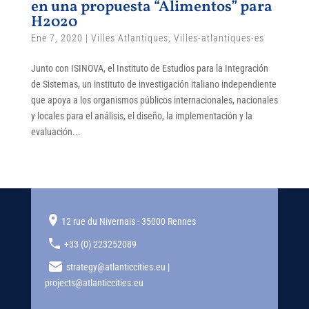
en una propuesta “Alimentos” para
H2020
Ene 7, 2020
|
Villes Atlantiques
,
Villes-atlantiques-es
Junto con ISINOVA, el Instituto de Estudios para la Integración
de Sistemas, un instituto de investigación italiano independiente
que apoya a los organismos públicos internacionales, nacionales
y locales para el análisis, el diseño, la implementación y la
evaluación...
12 rue du Nivernais - 35000 Rennes
+33 (0) 223252089
strategy@atlanticcities.eu |
projects@atlanticcities.eu