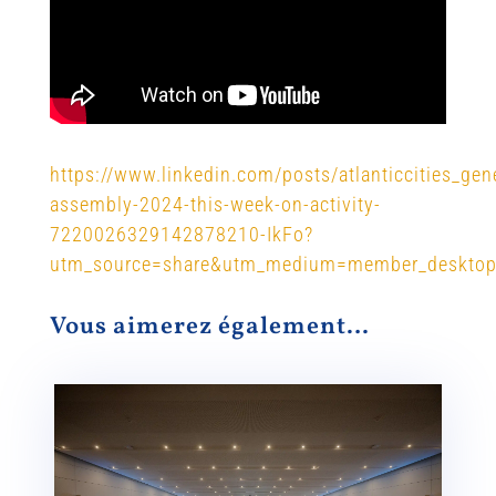
https://www.linkedin.com/posts/atlanticcities_gene
assembly-2024-this-week-on-activity-
7220026329142878210-IkFo?
utm_source=share&utm_medium=member_deskto
Vous aimerez également…