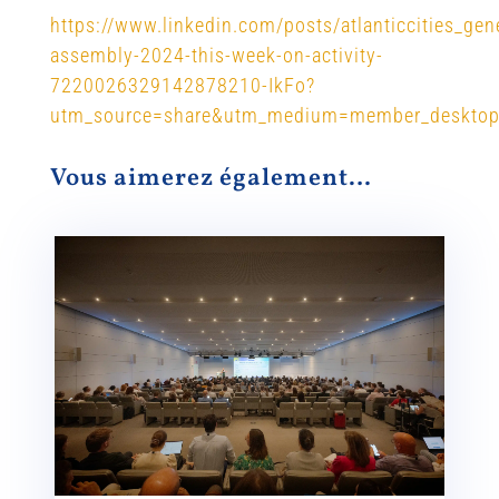
https://www.linkedin.com/posts/atlanticcities_gene
assembly-2024-this-week-on-activity-
7220026329142878210-IkFo?
utm_source=share&utm_medium=member_deskto
Vous aimerez également…