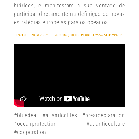
hídricos, e manifestam a sua vontade de
participar diretamente na definição de novas
estratégias europeias para os oceanos.
PORT – ACA 2024 – Declaração de Brest
DESCARREGAR
#bluedeal #atlanticcities #brestdeclaration
#oceanprotection #atlanticculture
#cooperation