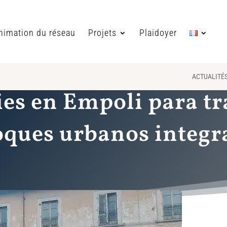
nimation du réseau
Projets
Plaidoyer
ACTUALITÉ
ies en Empoli para t
oques urbanos integr