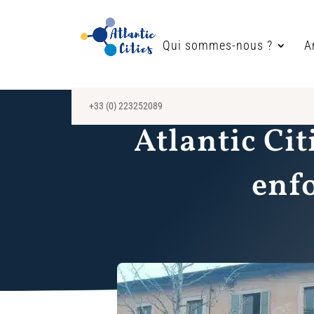
Qui sommes-nous ?
A
+33 (0) 223252089
Atlantic Cit
enf