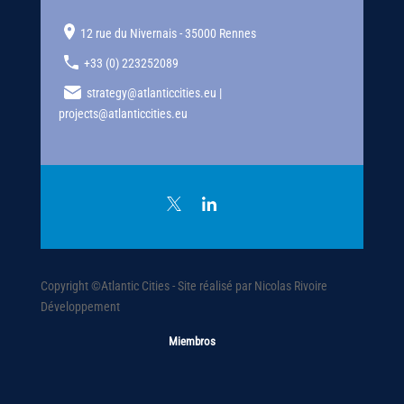
12 rue du Nivernais - 35000 Rennes
+33 (0) 223252089
strategy@atlanticcities.eu |
projects@atlanticcities.eu
Copyright ©Atlantic Cities - Site réalisé par Nicolas Rivoire
Développement
Miembros