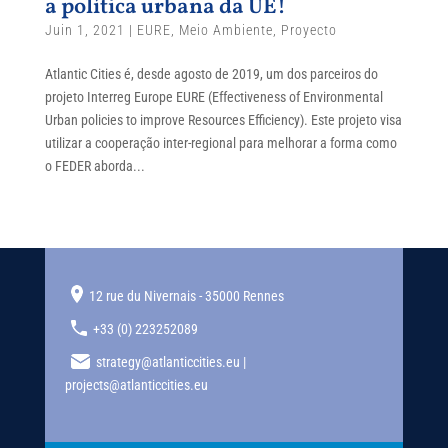
a política urbana da UE!
Juin 1, 2021
|
EURE
,
Meio Ambiente
,
Proyecto
Atlantic Cities é, desde agosto de 2019, um dos parceiros do
projeto Interreg Europe EURE (Effectiveness of Environmental
Urban policies to improve Resources Efficiency). Este projeto visa
utilizar a cooperação inter-regional para melhorar a forma como
o FEDER aborda...
12 rue du Nivernais - 35000 Rennes
+33 (0) 223252089
strategy@atlanticcities.eu |
projects@atlanticcities.eu