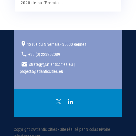
2020 de su "Premio...
12 rue du Nivernais - 35000 Rennes
+33 (0) 223252089
strategy@atlanticcities.eu |
projects@atlanticcities.eu
Copyright ©Atlantic Cities - Site réalisé par Nicolas Rivoire