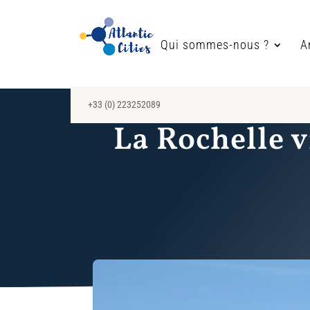
Qui sommes-nous ?
A
+33 (0) 223252089
La Rochelle v