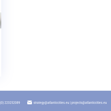
 (0) 223252089
strategy@atlanticcities.eu | projects@atlanticcities.eu