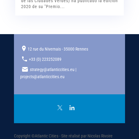
de las Ciudades Verdes) ha publicado la edición
2020 de su "Premio...
12 rue du Nivernais - 35000 Rennes
+33 (0) 223252089
strategy@atlanticcities.eu |
projects@atlanticcities.eu
Copyright ©Atlantic Cities - Site réalisé par Nicolas Rivoire