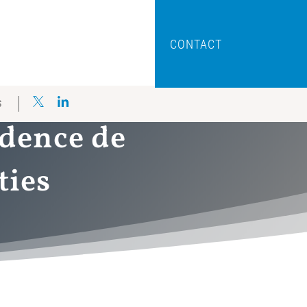
CONTACT
S
idence de
ties