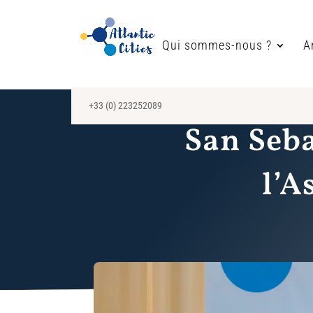
Qui sommes-nous ?
A
+33 (0) 223252089
San Seba
l’A