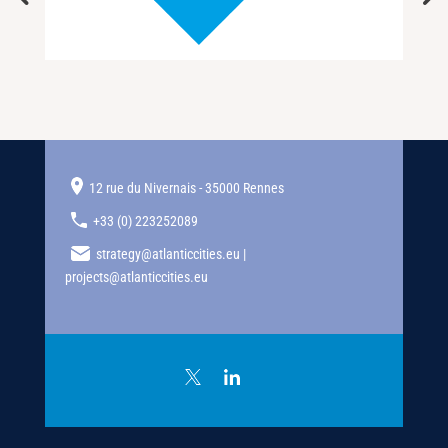
12 rue du Nivernais - 35000 Rennes
+33 (0) 223252089
strategy@atlanticcities.eu |
projects@atlanticcities.eu