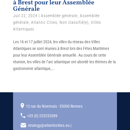
à Brest pour leur Assemblée
Générale
Juil 22, 2024
|
Assemblée générale
,
Assemblée
générale
,
Atlantic Cities
,
Non classifié(e)
,
Villes
Atlantiques
Les 16 et 17 juillet 2024, les villes du réseau des Villes
Atlantiques se sont réunies à Brest lors des Fêtes Maritimes
pour leur Assemblée Générale annuelle. Au cours de cette
réunion, les villes de l’arc atlantique ont abordé les thèmes de la
gastronomie atlantique,...
12 rue du Nivernais - 35000 Rennes
+33 (0) 223252089
strategy@atlanticcities.eu |