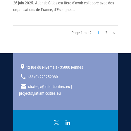
26 juin 2025. Atlantic Cities est fière d’avoir collaboré avec des
organisations de France, d’Espagne,...
Page 1 sur 2
1
2
»
12 rue du Nivernais - 35000 Rennes
+33 (0) 223252089
strategy@atlanticcities.eu |
projects@atlanticcities.eu