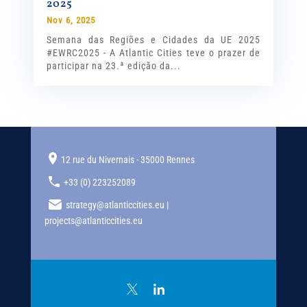
2025
Nov 6, 2025
Semana das Regiões e Cidades da UE 2025
#EWRC2025 - A Atlantic Cities teve o prazer de
participar na 23.ª edição da...
12 rue du Nivernais - 35000 Rennes
+33 (0) 223252089
strategy@atlanticcities.eu |
projects@atlanticcities.eu