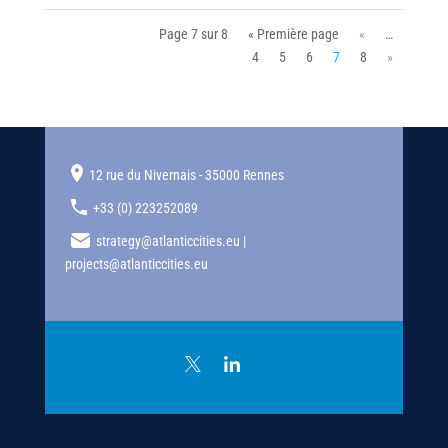
Page 7 sur 8
« Première page
«
…
4
5
6
7
8
»
12 rue du Nivernais - 35000 Rennes
+33 (0) 223252089
strategy@atlanticcities.eu |
projects@atlanticcities.eu