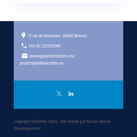
12 rue du Nivernais - 35000 Rennes
+33 (0) 223252089
strategy@atlanticcities.eu |
projects@atlanticcities.eu
Copyright ©Atlantic Cities - Site réalisé par Nicolas Rivoire
Développement