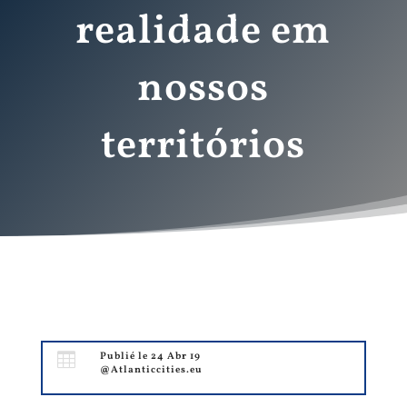
realidade em
nossos
territórios

Publié le 24 Abr 19
@Atlanticcities.eu