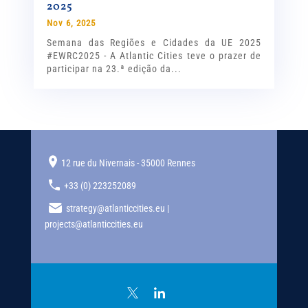
2025
Nov 6, 2025
Semana das Regiões e Cidades da UE 2025
#EWRC2025 - A Atlantic Cities teve o prazer de
participar na 23.ª edição da...
12 rue du Nivernais - 35000 Rennes
+33 (0) 223252089
strategy@atlanticcities.eu |
projects@atlanticcities.eu