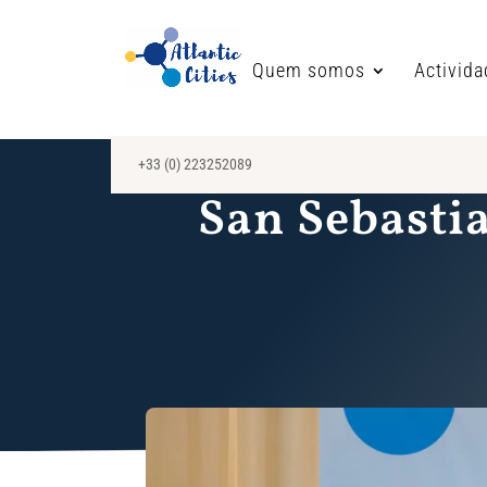
Quem somos
Activid
+33 (0) 223252089
San Sebasti