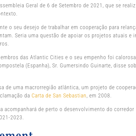
Assembleia Geral de 6 de Setembro de 2021, que se real
ontexto.
te o seu desejo de trabalhar em cooperação para relança
ntam. Seria uma questão de apoiar os projetos atuais e i
ros.
membros das Atlantic Cities e o seu empenho foi caloros
mpostela (Espanha), Sr. Gumersindo Guinarte, disse sob
sa de uma macrorregião atlântica, um projeto de cooperaçã
roclamação da
Carta de San Sebastian
, em 2008.
 acompanhará de perto o desenvolvimento do corredor at
2021-2023.
alement…