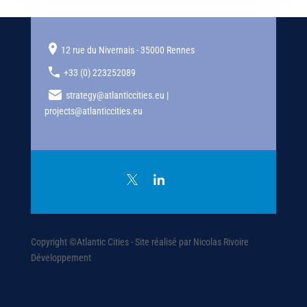
12 rue du Nivernais - 35000 Rennes
+33 (0) 223252089
strategy@atlanticcities.eu |
projects@atlanticcities.eu
Copyright ©Atlantic Cities - Site réalisé par Nicolas Rivoire
Développement