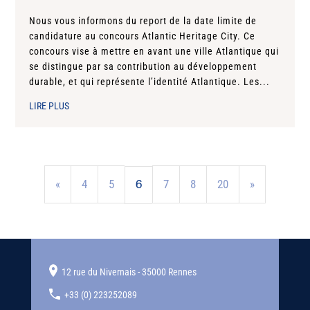
Nous vous informons du report de la date limite de
candidature au concours Atlantic Heritage City. Ce
concours vise à mettre en avant une ville Atlantique qui
se distingue par sa contribution au développement
durable, et qui représente l’identité Atlantique. Les...
LIRE PLUS
«
4
5
7
8
20
»
6
12 rue du Nivernais - 35000 Rennes
+33 (0) 223252089