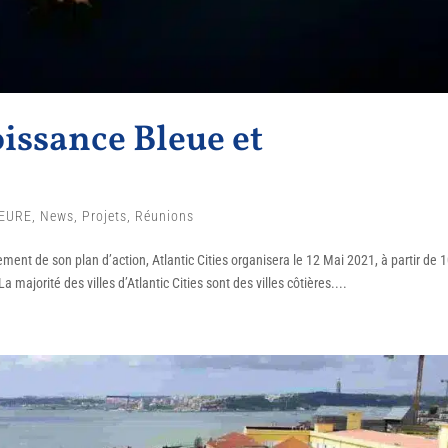
oissance Bleue et
EURE
,
News
,
Projets
,
Réunions
ment de son plan d’action, Atlantic Cities organisera le 12 Mai 2021, à partir de 
majorité des villes d’Atlantic Cities sont des villes côtières....