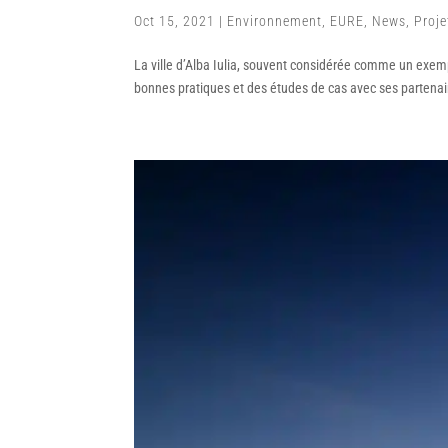
Oct 15, 2021
|
Environnement
,
EURE
,
News
,
Proje
La ville d’Alba Iulia, souvent considérée comme un exe
bonnes pratiques et des études de cas avec ses partenair