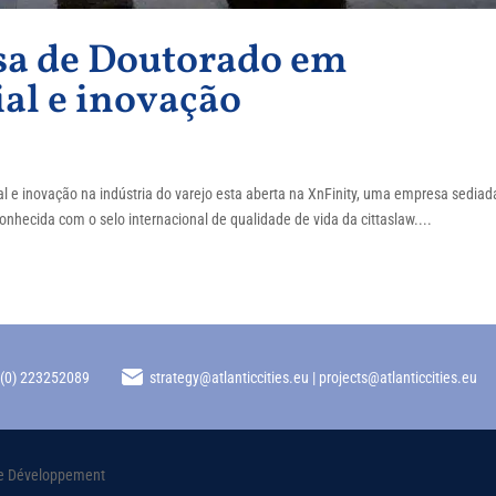
sa de Doutorado em
ial e inovação
ial e inovação na indústria do varejo esta aberta na XnFinity, uma empresa sedia
onhecida com o selo internacional de qualidade de vida da cittaslaw....
 (0) 223252089
strategy@atlanticcities.eu | projects@atlanticcities.eu
oire Développement