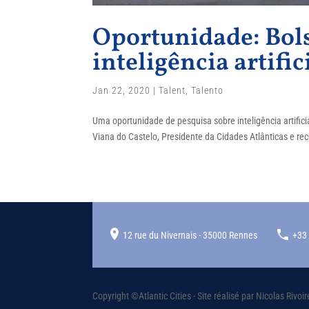
Oportunidade: Bol
inteligência artific
Jan 22, 2020
|
Talent
,
Talento
Uma oportunidade de pesquisa sobre inteligência artific
Viana do Castelo, Presidente da Cidades Atlânticas e rec
12 rue du Nivernais - 35000 Rennes
+33
Copyright ©Atlantic Cities - Site réalisé par Nicolas Riv