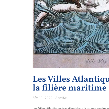
Les Villes Atlantiq
la filière maritime
Fév 19, 2020
|
She4Sea
Les Villes Atlantiques travaillent dans la promotion des