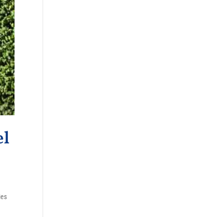
el
ies