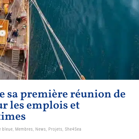
ce sa première réunion de
ur les emplois et
times
e bleue
,
Membres
,
News
,
Projets
,
She4Sea