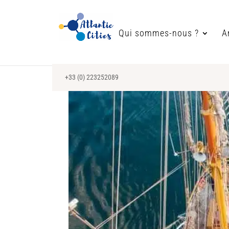
Qui sommes-nous ?
A
+33 (0) 223252089