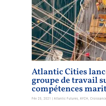
Atlantic Cities lan
groupe de travail s
compétences mari
Fév 25, 2021
|
Atlantic Futures
,
AYCH
,
Croissanc